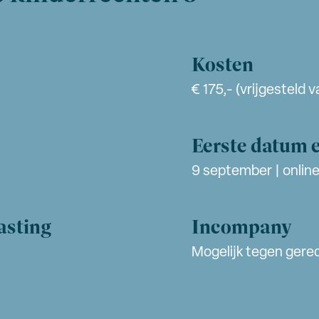
Kosten
€ 175,- (vrijgesteld 
Eerste datum e
9 september | onlin
asting
Incompany
Mogelijk tegen gered