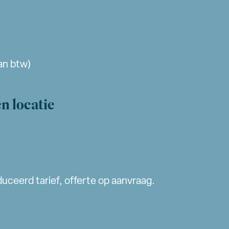
van btw)
n locatie
e
uceerd tarief, offerte op aanvraag.