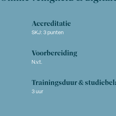
Accreditatie
SKJ: 3 punten
Voorbereiding
N.v.t.
Trainingsduur & studiebel
3 uur